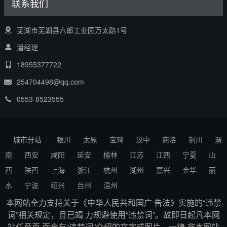
联系我们
芜湖市芜湖县六郎工业园万太路1号
潘经理
18955377722
254704498@qq.com
0553-8523555
城市分站
银川
太原
宝鸡
汉中
商洛
铜川
渭
南
西安
咸阳
延安
榆林
江苏
江西
宁夏
山
西
陕西
上海
浙江
杭州
湖州
嘉兴
金华
丽
水
宁波
绍兴
台州
温州
本网站全力支持关于《中华人民共和国广 告法》实施的“违禁
词”相关规定，且已竭 力规避使用“违禁词”。故即日起凡本网
站任意页 面含有“违禁词”介绍的文字或图片，一律 非本网站